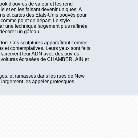
look d'ouvres de valeur et les rend
e et en les faisant devenir uniques. A
ns et cartes des Etats-Unis trouvés pour
A comme point de départ. Le style
ar une technique largement plus raffinée
 décorer un gâteau.
arton. Ces sculptures apparaîtront comme
ses et contemplatives. Leurs yeux sont faits
t clairement leur ADN avec des ouvres
s voitures écrasées de CHAMBERLAIN et
 logos, et ramassés dans les rues de New
t largement les appeler grotesques.