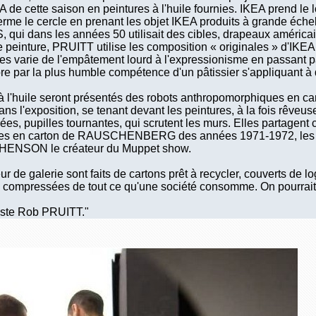
 de cette saison en peintures à l'huile fournies. IKEA prend le 
me le cercle en prenant les objet IKEA produits à grande échell
, qui dans les années 50 utilisait des cibles, drapeaux américai
e peinture, PRUITT utilise les composition « originales » d'IKE
res varie de l'empâtement lourd à l'expressionisme en passant p
ore par la plus humble compétence d'un pâtissier s'appliquant à
à l'huile seront présentés des robots anthropomorphiques en c
dans l'exposition, se tenant devant les peintures, à la fois rêveu
fiées, pupilles tournantes, qui scrutent les murs. Elles partagen
ptures en carton de RAUSCHENBERG des années 1971-1972, le
m HENSON le créateur du Muppet show.
ur de galerie sont faits de cartons prêt à recycler, couverts de
nies compressées de tout ce qu'une société consomme. On pourrai
 juste Rob PRUITT."