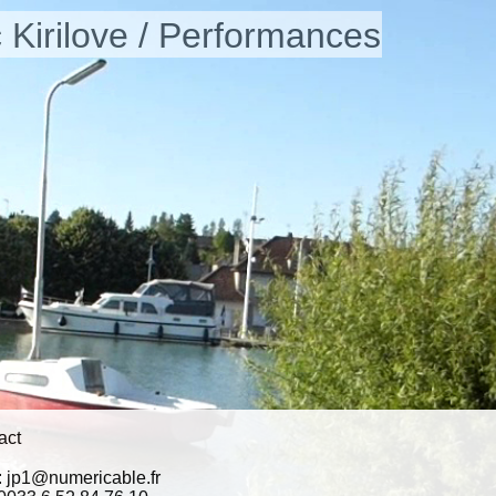
c Kirilove / Performances
act
 : jp1@numericable.fr