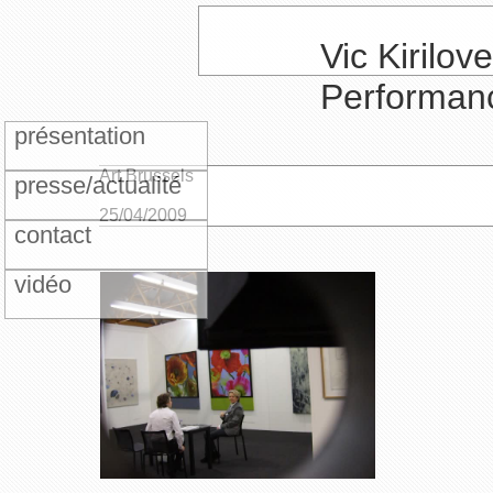
Vic Kirilove
Performan
présentation
Art Brussels
presse/actualité
25/04/2009
contact
vidéo