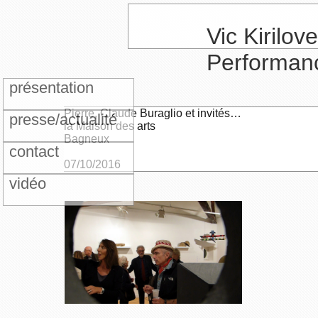
Vic Kirilove
Performan
présentation
Pierre, Claude Buraglio et invités…
presse/actualité
la Maison des arts
Bagneux
contact
07/10/2016
vidéo