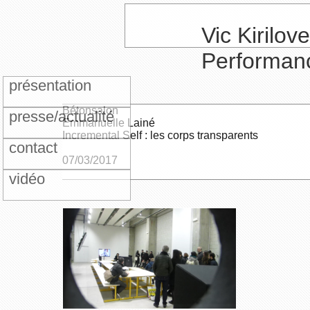
Vic Kirilove
Performan
présentation
Bétonsalon
presse/actualité
Emmanuelle Lainé
Incremental Self : les corps transparents
contact
07/03/2017
vidéo