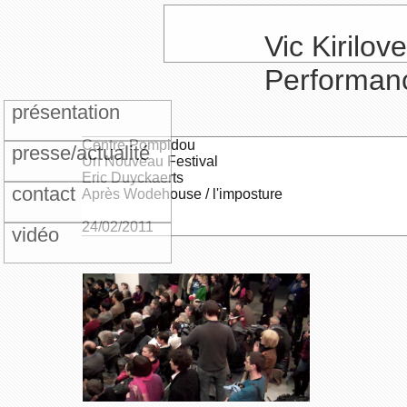
Vic Kirilove
Performan
présentation
Centre Pompidou
presse/actualité
Un Nouveau Festival
Eric Duyckaerts
contact
Après Wodehouse / l'imposture
24/02/2011
vidéo