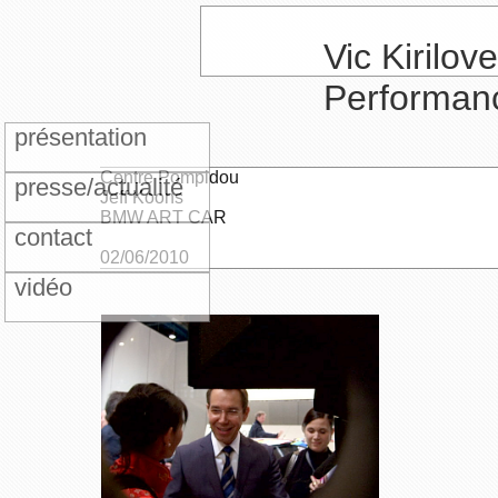
Vic Kirilove
Performan
présentation
Centre Pompidou
presse/actualité
Jeff Koons
BMW ART CAR
contact
02/06/2010
vidéo