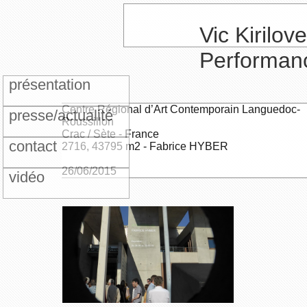
Vic Kirilove
Performan
présentation
Centre Régional d’Art Contemporain Languedoc-
presse/actualité
Roussillon
Crac / Sète - France
contact
2716, 43795 m2 - Fabrice HYBER
26/06/2015
vidéo