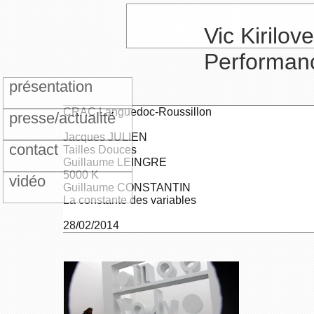
Vic Kirilove
Performan
présentation
CRAC Languedoc-Roussillon
presse/actualité
Jacques JULIEN
contact
Tailles Douces
Guillaume LEINGRE
5000 K
vidéo
Guillaume CONSTANTIN
La constante des variables
28/02/2014