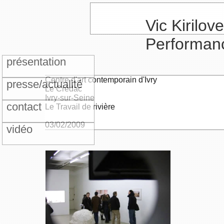
Vic Kirilove
Performan
présentation
Centre d'art contemporain d'Ivry
presse/actualité
Le Crédac
Ivry-sur-Seine
contact
Le Travail de rivière
03/02/2009
vidéo