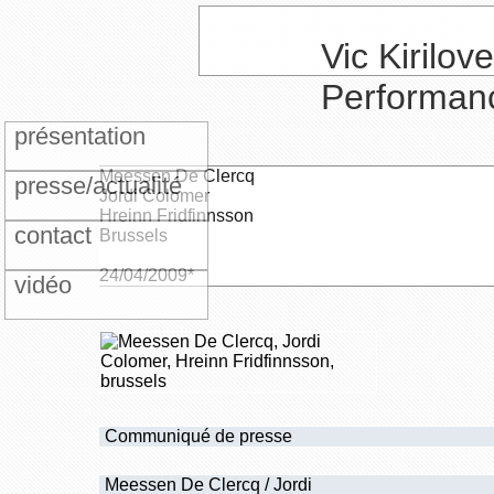
Vic Kirilove
Performan
présentation
Meessen De Clercq
presse/actualité
Jordi Colomer
Hreinn Fridfinnsson
contact
Brussels
24/04/2009*
vidéo
Communiqué de presse
Meessen De Clercq / Jordi