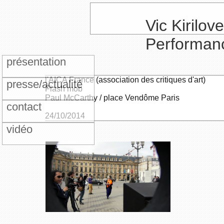
Vic Kirilove
Performan
présentation
l'AICA France (association des critiques d'art)
presse/actualité
Flash mob
Paul McCarthy / place Vendôme Paris
contact
24/10/2014
vidéo