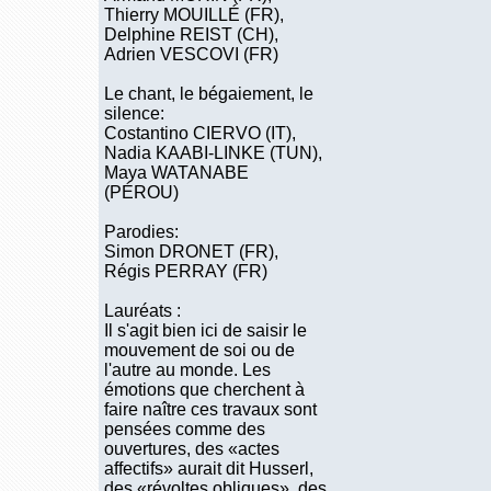
Thierry MOUILLÉ (FR),
Delphine REIST (CH),
Adrien VESCOVI (FR)
Le chant, le bégaiement, le
silence:
Costantino CIERVO (IT),
Nadia KAABI-LINKE (TUN),
Maya WATANABE
(PÉROU)
Parodies:
Simon DRONET (FR),
Régis PERRAY (FR)
Lauréats :
Il s'agit bien ici de saisir le
mouvement de soi ou de
l'autre au monde. Les
émotions que cherchent à
faire naître ces travaux sont
pensées comme des
ouvertures, des «actes
affectifs» aurait dit Husserl,
des «révoltes obliques», des