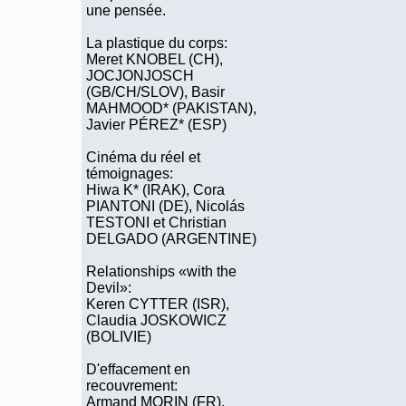
une pensée.
La plastique du corps:
Meret KNOBEL (CH),
JOCJONJOSCH
(GB/CH/SLOV), Basir
MAHMOOD* (PAKISTAN),
Javier PÉREZ* (ESP)
Cinéma du réel et
témoignages:
Hiwa K* (IRAK), Cora
PIANTONI (DE), Nicolás
TESTONI et Christian
DELGADO (ARGENTINE)
Relationships «with the
Devil»:
Keren CYTTER (ISR),
Claudia JOSKOWICZ
(BOLIVIE)
D'effacement en
recouvrement:
Armand MORIN (FR),