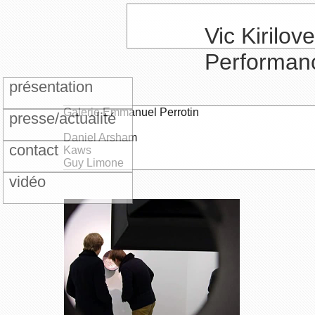
Vic Kirilove
Performan
présentation
Galerie Emmanuel Perrotin
presse/actualité
Daniel Arsham
contact
Kaws
Guy Limone
vidéo