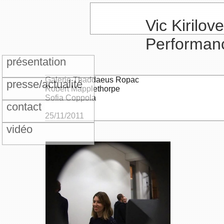
Vic Kirilove
Performan
présentation
Galerie Thaddaeus Ropac
presse/actualité
Robert Mapplethorpe
Sofia Coppola
contact
25/11/2011
vidéo