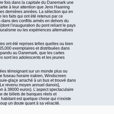
re fois dans la capitale du Danemark une
artie à leur attention que Jens Haaning
es dernières années. La sélection qui en
les faits qui ont été retenus par ce
ons dans des conflits armés en dehors du
ont l'inauguration du pont reliant le pays
lturalisme ou les expériences alternatives
 ont été reprises telles quelles ou bien
à 65,000 exemplaires et distribuées dans
 répandu au Danemark, que les cartes
és sont les adolescents et les jeunes
tées témoignant sur un monde plus ou
e fuseau horaire irakien, Windscreen
suie-glaçe arraché à un bus et trouvé dans
 [Le revenu moyen annuel danois],
n à 38000 euros). L'aspect spectaculaire
te de billets de banques réels et
 habitant est quelque chose qui n'existe
coup un doute quant à sa véracité.