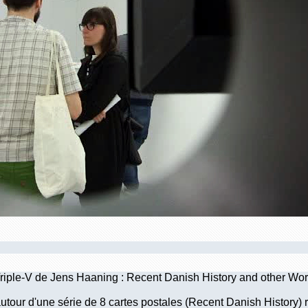
Triple-V de Jens Haaning : Recent Danish History and other Wor
autour d'une série de 8 cartes postales (Recent Danish History) 