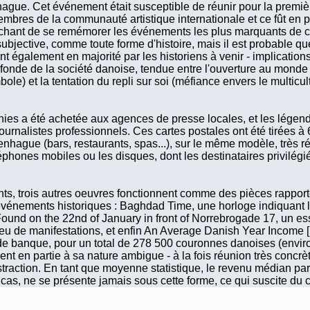
gue. Cet événement était susceptible de réunir pour la premiè
bres de la communauté artistique internationale et ce fût en p
tâchant de se remémorer les événements les plus marquants de c
bjective, comme toute forme d'histoire, mais il est probable que 
ont également en majorité par les historiens à venir - implicati
onde de la société danoise, tendue entre l'ouverture au monde (d
ole) et la tentation du repli sur soi (méfiance envers le multicu
s a été achetée aux agences de presse locales, et les légendes
journalistes professionnels. Ces cartes postales ont été tirées 
enhague (bars, restaurants, spas...), sur le même modèle, très
léphones mobiles ou les disques, dont les destinataires privilégi
s, trois autres oeuvres fonctionnent comme des pièces rappor
événements historiques : Baghdad Time, une horloge indiquant l
ound on the 22nd of January in front of Norrebrogade 17, un es
 lieu de manifestations, et enfin An Average Danish Year Income
de banque, pour un total de 278 500 couronnes danoises (enviro
ient en partie à sa nature ambigue - à la fois réunion très concrè
straction. En tant que moyenne statistique, le revenu médian par
s cas, ne se présente jamais sous cette forme, ce qui suscite du 