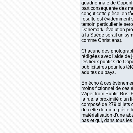
quadriennale de Copenha
part conséquente des mem
conçut cette pièce, en 
résulte est évidemment su
témoin particulier le ser
Danemark, évolution prof
à la Suède serait un symb
comme Christiana).
Chacune des photographie
rédigées avec l'aide de 
les lieux publics de Cop
publicitaires pour les té
adultes du pays.
En écho à ces événement
moins fictionnel de ces 
Wiper from Public Bus, F
la rue, à proximité d'un
composé de 279 billets 
de cette dernière pièce t
matérialisation d'une ab
pas et qui, dans tous le