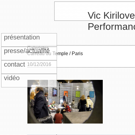
Vic Kirilove
Performan
présentation
Galeristes
presse/actualité
Carreau du Temple / Paris
contact
10/12/2016
vidéo