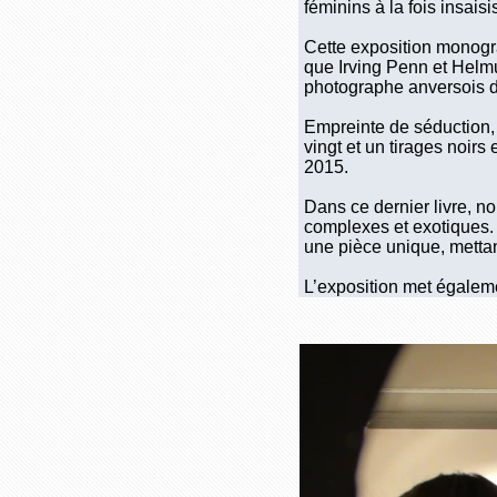
féminins à la fois insais
Cette exposition monogra
que Irving Penn et Helmut
photographe anversois dr
Empreinte de séduction, 
vingt et un tirages noirs
2015.
Dans ce dernier livre, n
complexes et exotiques.
une pièce unique, mettant
L’exposition met égaleme