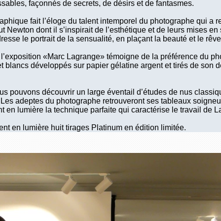
issables, façonnés de secrets, de désirs et de fantasmes.
phique fait l’éloge du talent intemporel du photographe qui a re
 Newton dont il s’inspirait de l’esthétique et de leurs mises en s
esse le portrait de la sensualité, en plaçant la beauté et le rê
l’exposition «Marc Lagrange» témoigne de la préférence du phot
 et blancs développés sur papier gélatine argent et tirés de son 
ous pouvons découvrir un large éventail d’études de nus classiq
 Les adeptes du photographe retrouveront ses tableaux soigne
 en lumière la technique parfaite qui caractérise le travail de 
nt en lumière huit tirages Platinum en édition limitée.