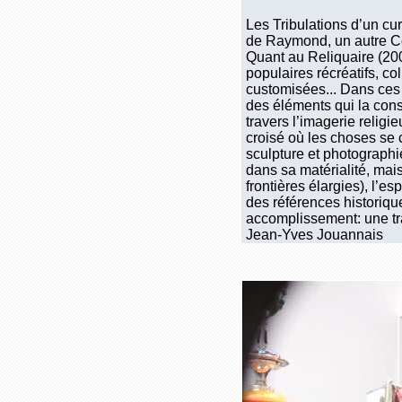
Les Tribulations d’un cu
de Raymond, un autre C
Quant au Reliquaire (200
populaires récréatifs, c
customisées... Dans ces r
des éléments qui la const
travers l’imagerie religi
croisé où les choses se c
sculpture et photographie
dans sa matérialité, mais
frontières élargies), l’es
des références historiqu
accomplissement: une t
Jean-Yves Jouannais