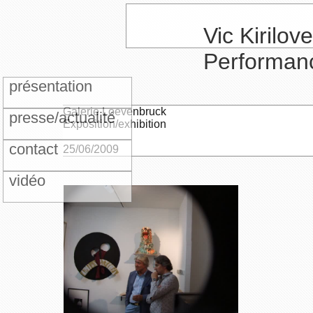
Vic Kirilove
Performan
présentation
Galerie Loevenbruck
presse/actualité
Exposition/exhibition
contact
25/06/2009
vidéo