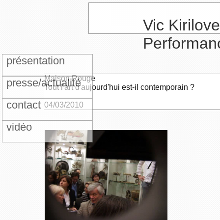
Vic Kirilove
Performan
présentation
Maison Rouge
presse/actualité
Tout l'art d'aujourd'hui est-il contemporain ?
contact
04/03/2010
vidéo