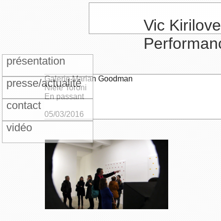
Vic Kirilove
Performan
présentation
Galerie Marian Goodman
presse/actualité
Niele Toroni
En passant
contact
05/03/2016
vidéo