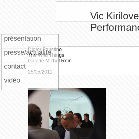
Vic Kirilove
Performan
présentation
Didier Faustino
presse/actualité
The Wild Things
Galerie Michel Rein
contact
25/05/2011
vidéo