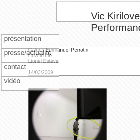
Vic Kirilove
Performan
présentation
Galerie Emmanuel Perrotin
presse/actualité
How to Lie
Lionel Estève
contact
14/03/2009
vidéo