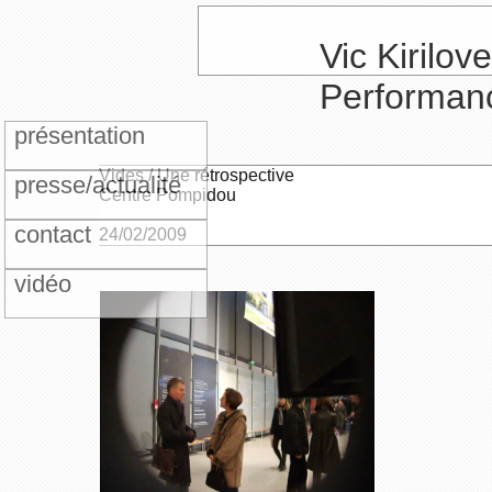
Vic Kirilove
Performan
présentation
Vides / Une rétrospective
presse/actualité
Centre Pompidou
contact
24/02/2009
vidéo