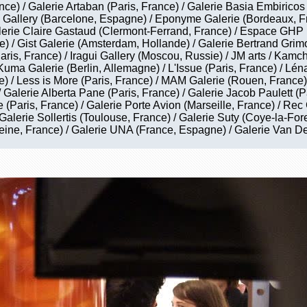
nce) / Galerie Artaban (Paris, France) / Galerie Basia Embiricos
o Gallery (Barcelone, Espagne) / Eponyme Galerie (Bordeaux, F
alerie Claire Gastaud (Clermont-Ferrand, France) / Espace GHP 
e) / Gist Galerie (Amsterdam, Hollande) / Galerie Bertrand Grimo
aris, France) / Iragui Gallery (Moscou, Russie) / JM arts / Kamc
uma Galerie (Berlin, Allemagne) / L'Issue (Paris, France) / Léna
ce) / Less is More (Paris, France) / MAM Galerie (Rouen, France)
/ Galerie Alberta Pane (Paris, France) / Galerie Jacob Paulett (P
(Paris, France) / Galerie Porte Avion (Marseille, France) / Rec 
alerie Sollertis (Toulouse, France) / Galerie Suty (Coye-la-Fore
-Seine, France) / Galerie UNA (France, Espagne) / Galerie Van De