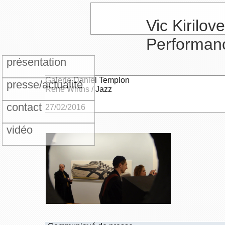
Vic Kirilove
Performan
présentation
Galerie Daniel Templon
presse/actualité
René Wirths / Jazz
contact
27/02/2016
vidéo