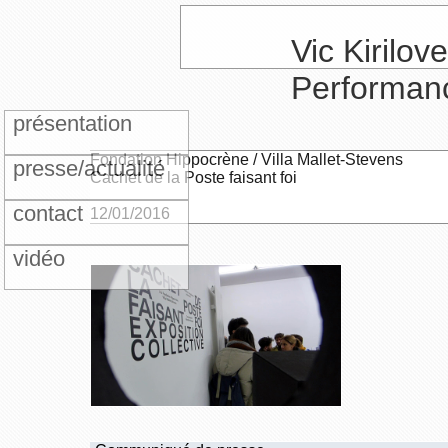
Vic Kirilove
Performan
présentation
Fondation Hippocrène / Villa Mallet-Stevens
presse/actualité
Cachet de la Poste faisant foi
contact
12/01/2016
vidéo